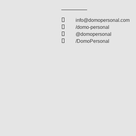

info@domopersonal.com

/domo-personal

@domopersonal

/DomoPersonal