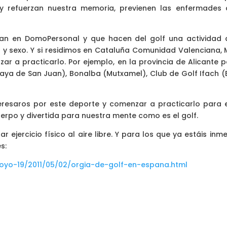
n y refuerzan nuestra memoria, previenen las enfermades co
san en DomoPersonal y que hacen del golf una actividad 
 y sexo. Y si residimos en Cataluña Comunidad Valenciana,
r a practicarlo. Por ejemplo, en la provincia de Alicante p
 (Playa de San Juan), Bonalba (Mutxamel), Club de Golf Ifach
esaros por este deporte y comenzar a practicarlo para ex
uerpo y divertida para nuestra mente como es el golf.
 ejercicio físico al aire libre. Y para los que ya estáis inm
s:
yo-19/2011/05/02/orgia-de-golf-en-espana.html