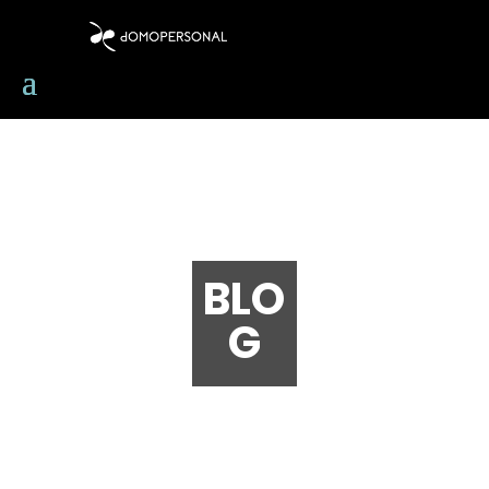
BLO
G