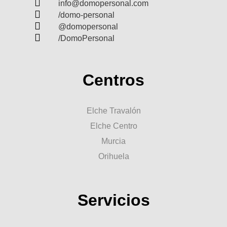

info@domopersonal.com

/domo-personal

@domopersonal

/DomoPersonal
Centros
Elche Travalón
Elche Centro
Murcia
Orihuela
Servicios