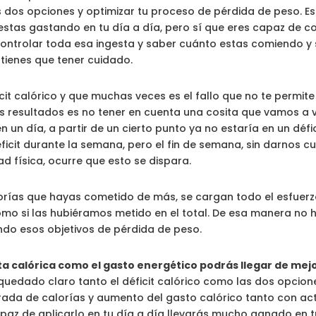
s dos opciones y optimizar tu proceso de pérdida de peso. Es
tas gastando en tu día a día, pero sí que eres capaz de cont
 controlar toda esa ingesta y saber cuánto estas comiendo y 
tienes que tener cuidado.
it calórico y que muchas veces es el fallo que no te permit
s resultados es no tener en cuenta una cosita que vamos a 
n día, a partir de un cierto punto ya no estaría en un défic
ficit durante la semana, pero el fin de semana, sin darnos cu
 física, ocurre que esto se dispara.
alorías que hayas cometido de más, se cargan todo el esfue
omo si las hubiéramos metido en el total. De esa manera no h
endo esos objetivos de pérdida de peso.
sta calórica como el gasto energético podrás llegar de me
 quedado claro tanto el déficit calórico como las dos opcion
ada de calorías y aumento del gasto calórico tanto con act
apaz de aplicarlo en tu día a día llevarás mucho ganado en 