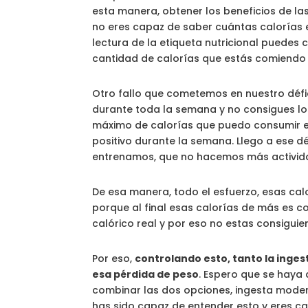
esta manera, obtener los beneficios de la
no eres capaz de saber cuántas calorías es
lectura de la etiqueta nutricional puedes
cantidad de calorías que estás comiendo 
Otro fallo que cometemos en nuestro défic
durante toda la semana y no consigues lo
máximo de calorías que puedo consumir en u
positivo durante la semana. Llego a ese dé
entrenamos, que no hacemos más actividad
De esa manera, todo el esfuerzo, esas c
porque al final esas calorías de más es c
calórico real y por eso no estas consigui
Por eso,
controlando esto, tanto la inge
esa pérdida de peso
. Espero que se haya
combinar las dos opciones, ingesta moder
has sido capaz de entender esto y eres c