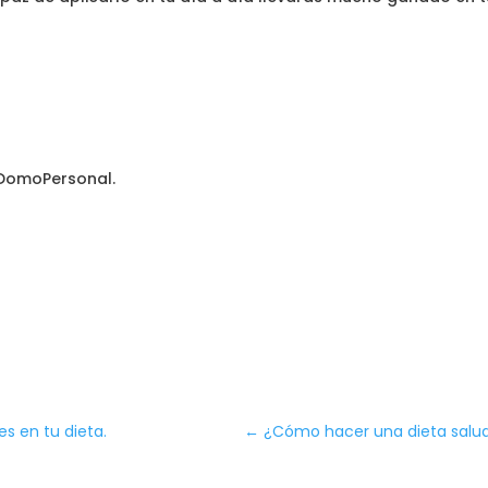
 DomoPersonal.
s en tu dieta.
←
¿Cómo hacer una dieta saluda