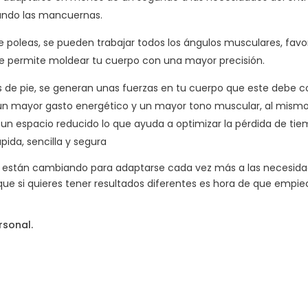
ando las mancuernas.
poleas, se pueden trabajar todos los ángulos musculares, favor
ue permite moldear tu cuerpo con una mayor precisión.
sis de pie, se generan unas fuerzas en tu cuerpo que este debe 
n mayor gasto energético y un mayor tono muscular, al mismo t
 en un espacio reducido lo que ayuda a optimizar la pérdida de 
ida, sencilla y segura
están cambiando para adaptarse cada vez más a las necesida
ue si quieres tener resultados diferentes es hora de que empie
rsonal.