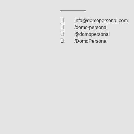

info@domopersonal.com

/domo-personal

@domopersonal

/DomoPersonal