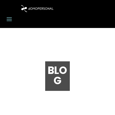
BLO
G