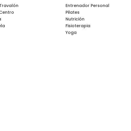
 Travalón
Entrenador Personal
 Centro
Pilates
a
Nutrición
ela
Fisioterapia
Yoga