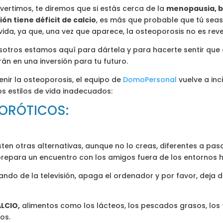
ertimos, te diremos que si estás cerca de la
menopausia, b
ón tiene déficit de calcio
, es más que probable que tú seas
ida, ya que, una vez que aparece, la osteoporosis no es reve
sotros estamos aquí para dártela y para hacerte sentir que 
irán en una inversión para tu futuro.
ir la osteoporosis, el equipo de
DomoPersonal
vuelve a inc
 estilos de vida inadecuados:
ORÓTICOS:
sten otras alternativas, aunque no lo creas, diferentes a pas
prepara un encuentro con los amigos fuera de los entornos ha
ando de la televisión, apaga el ordenador y por favor, deja d
ALCIO,
alimentos como los lácteos, los pescados grasos, los fr
os.