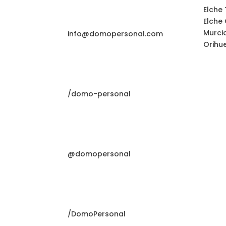
Elche
Elche
Murci
info@domopersonal.com
Orihu
/domo-personal
@domopersonal
/DomoPersonal