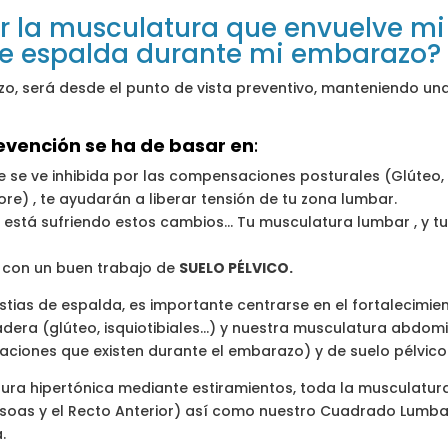
 la musculatura que envuelve mi
 de espalda durante mi embarazo?
zo, será desde el punto de vista preventivo, manteniendo una
evención se ha de basar en
:
 se ve inhibida por las compensaciones posturales (Glúteo, 
ore) , te ayudarán a liberar tensión de tu zona lumbar.
está sufriendo estos cambios… Tu musculatura lumbar , y tu
 con un buen trabajo de
SUELO PÉLVICO.
estias de espalda, es importante centrarse en el fortalecim
adera (glúteo, isquiotibiales…) y nuestra musculatura abdom
taciones que existen durante el embarazo) y de suelo pélvico
ura hipertónica mediante estiramientos, toda la musculatur
(Psoas y el Recto Anterior) así como nuestro Cuadrado Lumba
.