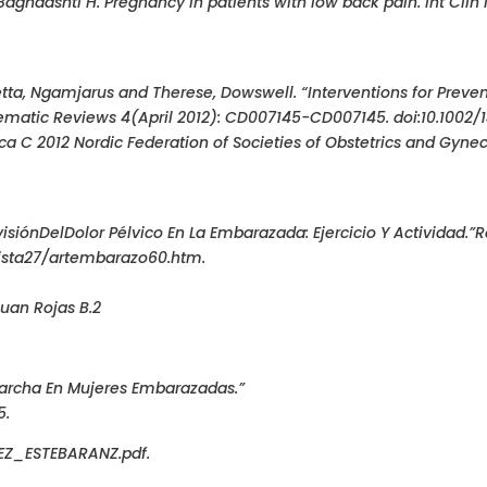
aghdashti H. Pregnancy in patients with low back pain. Int Clin 
ta, Ngamjarus and Therese, Dowswell. “Interventions for Preve
ematic Reviews 4(April 2012): CD007145-CD007145. doi:10.1002
ca C 2012 Nordic Federation of Societies of Obstetrics and Gyn
siónDelDolor Pélvico En La Embarazada: Ejercicio Y Actividad.”Re
evista27/artembarazo60.htm.
uan Rojas B.2
archa En Mujeres Embarazadas.”
5.
Z_ESTEBARANZ.pdf.