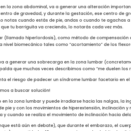
en la zona abdominal, va a generar una alteración importan
 centro de gravedad, y durante la gestación, ese centro de
Lo notas cuando estás de pie, andas o cuando te agachas a 
que tu barriguita va creciendo, lo notarás cada vez más.
bar (llamado hiperlordosis), como método de compensación
 a nivel biomecánico tales como “acortamiento” de los flexor
 va a generar una sobrecarga en la zona lumbar (concretamen
espalda que muchas veces describimos como “me duelen los r
el riesgo de padecer un síndrome lumbar facetario en el fu
vamos a buscar solución!
en la zona lumbar y puede irradiarse hacia las nalgas, la ingl
pie y con los movimientos de hiperextensión, inclinación y 
y cuando se realiza el movimiento de inclinación hacia dela
nque está aún en debate), que durante el embarazo, el cu