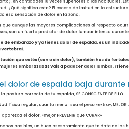
parto), en cantidades 10 veces superiores a las habituales. E
ud. ¿Qué significa esto? El exceso de laxitud en la estructu
ndo esa sensación de dolor en la zona.
 que aunque las mayores complicaciones al respecto ocurren
ses, son un fuerte predictor de dolor lumbar intenso durante
tre de embarazo y ya tienes dolor de espalda, es un indica
 vertebral.
tación que estés (con o sin dolor), también has de fortale
 mujeres embarazadas vais a padecer dolor lumbar. ¡Tiene
el dolor de espalda baja durante
 la postura correcta de tu espalda, SE CONSCIENTE DE ELLO .
ad física regular, cuanto menor sea el peso «extra», MEJOR .
 aparezca el dolor, «mejor PREVENIR que CURAR»
s manos posibles, un buen asesoramiento que te dote de la