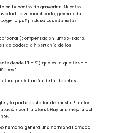
te en tu centro de gravedad. Nuestro
 gravedad se ve modificado, generando
coger algo? ¡Incluso cuando estás
 corporal (compensación lumbo-sacra,
es de cadera o hipertonía de los
te desde L3 a S1) que es lo que te va a
iñones”.
turo por irritación de las facetas.
e y la parte posterior del muslo. El dolor
rotación contralateral. Hay una mejora del
nte.
erpo humano genera una hormona llamada