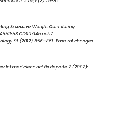
Neurosci J. 2019;6(3):79-82.
nting Excessive Weight Gain during
/14651858.CD007145.pub2.
ecology 91 (2012) 856–861 Postural changes
v.int.med.cienc.act.fís.deporte 7 (2007):