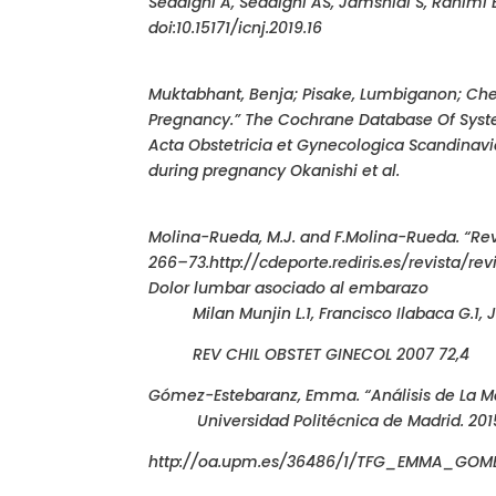
Seddighi A, Seddighi AS, Jamshidi S, Rahimi B
doi:10.15171/icnj.2019.16
Muktabhant, Benja; Pisake, Lumbiganon; Chet
Pregnancy.” The Cochrane Database Of Syst
Acta Obstetricia et Gynecologica Scandinavi
during pregnancy Okanishi et al.
Molina-Rueda, M.J. and F.Molina-Rueda. “Revi
266–73.http://cdeporte.rediris.es/revista/r
Dolor lumbar asociado al embarazo
Milan Munjin L.1, Francisco Ilabaca G.1, J
REV CHIL OBSTET GINECOL 2007 72,4
Gómez-Estebaranz, Emma. “Análisis de La M
Universidad Politécnica de Madrid. 201
http://oa.upm.es/36486/1/TFG_EMMA_GOME