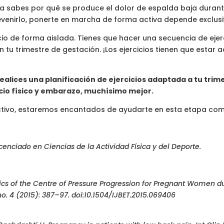
ya sabes por qué se produce el dolor de espalda baja dura
evenirlo, ponerte en marcha de forma activa depende exclusi
cicio de forma aislada. Tienes que hacer una secuencia de ej
n tu trimestre de gestación. ¡Los ejercicios tienen que esta
alices una planificación de ejercicios adaptada a tu trime
icio físico y embarazo, muchísimo mejor.
tivo, estaremos encantados de ayudarte en esta etapa como e
cenciado en Ciencias de la Actividad Física y del Deporte.
stics of the Centre of Pressure Progression for Pregnant Women d
o. 4 (2015): 387–97. doi:10.1504/IJBET.2015.069406