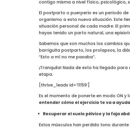
contigo misma a nivel físico, psicológico, 
El postparto o puerperio es un periodo de
organismo a esta nueva situación. Este ti
situación personal de cada madre. El prim
hayas tenido un parto natural, una episio
Sabemos que son muchos los cambios que s
barriguita postparto, los prolapsos, la diá
“Esto a mí no me pasaba”.
¡Tranquila! Nada de esto ha llegado para q
etapa.
[thrive_leads id=’11159′]
Es el momento de ponerte en modo ON y 
entender cómo el ejercicio te va a ayud
Recuperar el suelo pélvico y la faja a
Estos músculos han perdido tono durante e