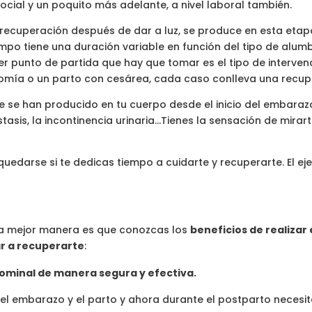
social y un poquito más adelante, a nivel laboral también.
 recuperación después de dar a luz, se produce en esta etap
empo tiene una duración variable en función del tipo de alum
er punto de partida que hay que tomar es el tipo de interven
tomía o un parto con cesárea, cada caso conlleva una recupe
e han producido en tu cuerpo desde el inicio del embarazo, 
stasis, la incontinencia urinaria…Tienes la sensación de mirart
uedarse si te dedicas tiempo a cuidarte y recuperarte. El ej
la mejor manera es que conozcas los
beneficios de realizar 
ar a recuperarte
:
bdominal de manera segura y efectiva.
l embarazo y el parto y ahora durante el postparto necesit