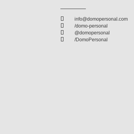

info@domopersonal.com

/domo-personal

@domopersonal

/DomoPersonal