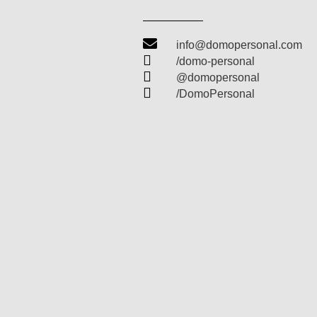

info@domopersonal.com

/domo-personal

@domopersonal

/DomoPersonal