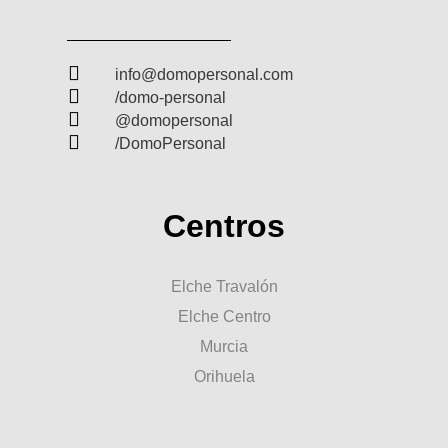

info@domopersonal.com

/domo-personal

@domopersonal

/DomoPersonal
Centros
Elche Travalón
Elche Centro
Murcia
Orihuela