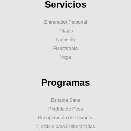
Servicios
Entrenador Personal
Pilates
Nutrición
Fisioterapia
Yoga
Programas
Espalda Sana
Pérdida de Peso
Recuperación de Lesiones
Ejercicio para Emberazadas