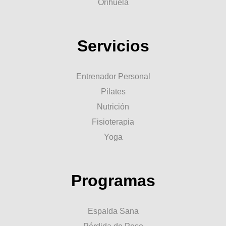
Orihuela
Servicios
Entrenador Personal
Pilates
Nutrición
Fisioterapia
Yoga
Programas
Espalda Sana