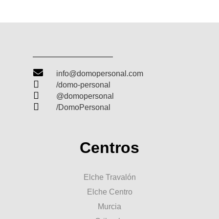

info@domopersonal.com

/domo-personal

@domopersonal

/DomoPersonal
Centros
Elche Travalón
Elche Centro
Murcia