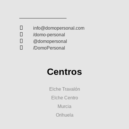

info@domopersonal.com

/domo-personal

@domopersonal

/DomoPersonal
Centros
Elche Travalón
Elche Centro
Murcia
Orihuela