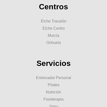
Centros
Elche Travalón
Elche Centro
Murcia
Orihuela
Servicios
Entrenador Personal
Pilates
Nutrición
Fisioterapia
Yoga