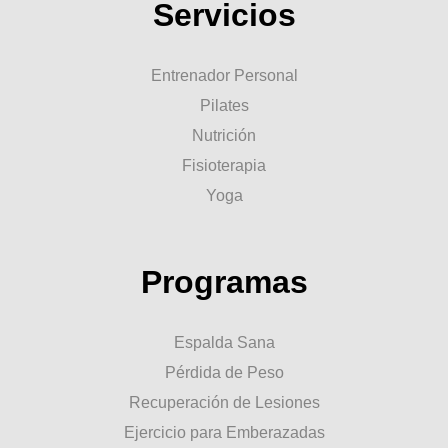
Servicios
Entrenador Personal
Pilates
Nutrición
Fisioterapia
Yoga
Programas
Espalda Sana
Pérdida de Peso
Recuperación de Lesiones
Ejercicio para Emberazadas