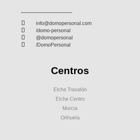

info@domopersonal.com

/domo-personal

@domopersonal

/DomoPersonal
Centros
Elche Travalón
Elche Centro
Murcia
Orihuela