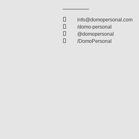

info@domopersonal.com

/domo-personal

@domopersonal

/DomoPersonal