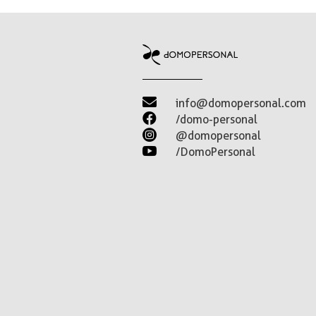

info@domopersonal.com

/domo-personal

@domopersonal

/DomoPersonal