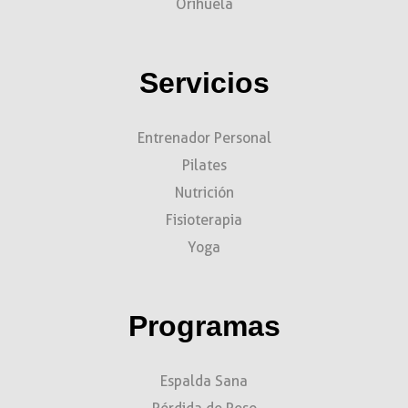
Orihuela
Servicios
Entrenador Personal
Pilates
Nutrición
Fisioterapia
Yoga
Programas
Espalda Sana