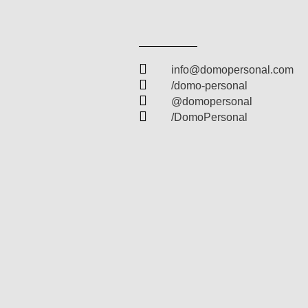

info@domopersonal.com

/domo-personal

@domopersonal

/DomoPersonal