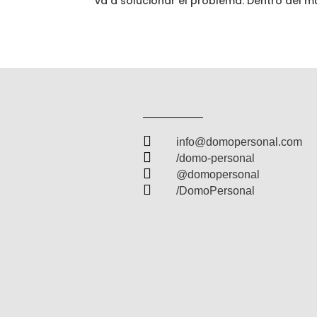
va a solucionar el problema. Dentro del mu

info@domopersonal.com

/domo-personal

@domopersonal

/DomoPersonal